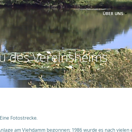
ÜBER UNS
u des Vereinsheims
 Eine Fotostrecke.
 Anlage am Viehdamm begonnen; 1986 wurde es nach vielen