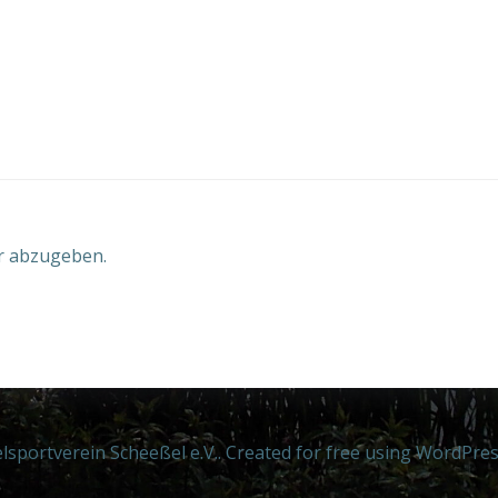
r abzugeben.
sportverein Scheeßel e.V.. Created for free using WordPre