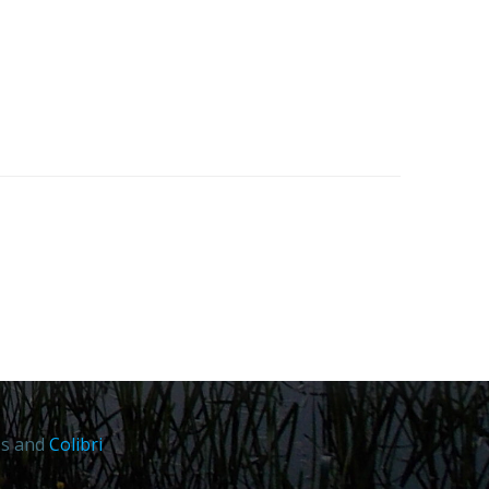
ss and
Colibri